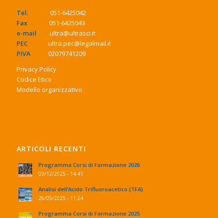
Tel.
051-6425042
Fax
051-6425043
e-mail
ultra@ultrasci.it
PEC
ultra.pec@legalmail.it
PIVA
02079741209
Privacy Policy
Codice Etico
Modello organizzativo
ARTICOLI RECENTI
Programma Corsi di Formazione 2026
03/12/2025 - 14:41
Analisi dell’Acido Trifluoroacetico (TFA)
26/05/2025 - 11:24
Programma Corsi di Formazione 2025