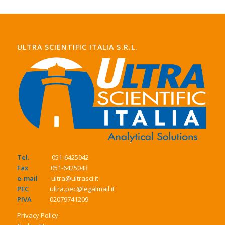
ULTRA SCIENTIFIC ITALIA S.R.L.
Tel.
051-6425042
Fax
051-6425043
e-mail
ultra@ultrasci.it
PEC
ultra.pec@legalmail.it
PIVA
02079741209
Privacy Policy