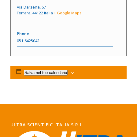
Via Darsena, 67
Ferrara
,
44122
Italia
+ Google Maps
Phone
051-6425042
Salva nel tuo calendario
ULTRA SCIENTIFIC ITALIA S.R.L.