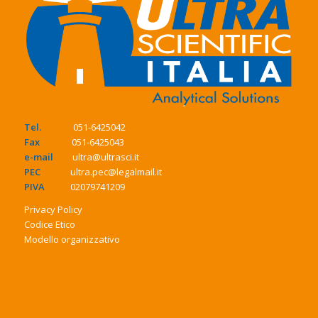
Tel.
051-6425042
Fax
051-6425043
e-mail
ultra@ultrasci.it
PEC
ultra.pec@legalmail.it
PIVA
02079741209
Privacy Policy
Codice Etico
Modello organizzativo