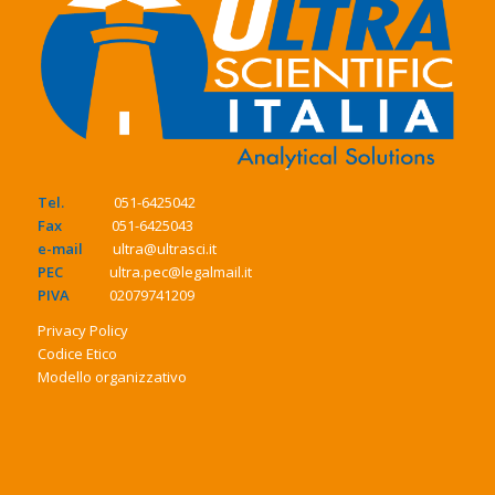
Tel.
051-6425042
Fax
051-6425043
e-mail
ultra@ultrasci.it
PEC
ultra.pec@legalmail.it
PIVA
02079741209
Privacy Policy
Codice Etico
Modello organizzativo