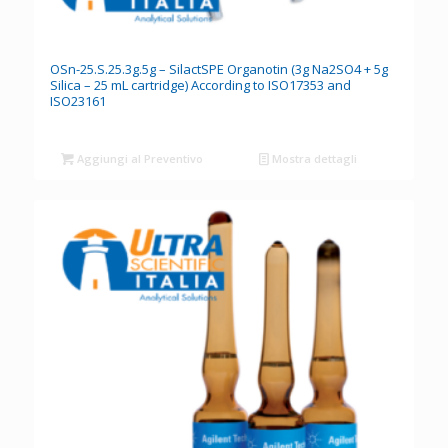
OSn-25.S.25.3g.5g – SilactSPE Organotin (3g Na2SO4 + 5g
Silica – 25 mL cartridge) According to ISO17353 and
ISO23161
Aggiungi al Preventivo
Mostra dettagli