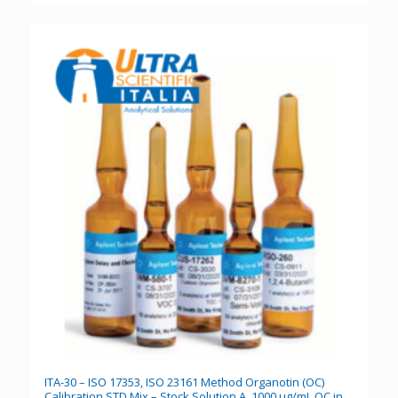
ITA-30 – ISO 17353, ISO 23161 Method Organotin (OC)
Calibration STD Mix – Stock Solution A, 1000 μg/mL OC in