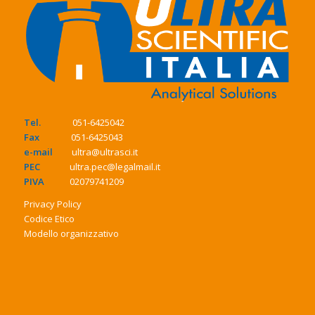
Tel.
051-6425042
Fax
051-6425043
e-mail
ultra@ultrasci.it
PEC
ultra.pec@legalmail.it
PIVA
02079741209
Privacy Policy
Codice Etico
Modello organizzativo